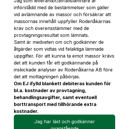
Jag som leverantör/avfallslämnare är
införstådd med de bestämmelser som gäller
vid avlämnande av massor och försäkrar att
massornas innehåll uppfyller Rodenåkarnas
krav och överensstämmer med de
provtagningsresultat som lämnats.
Samt är medveten om och godkänner de
åtgärder som vidtas vid felaktiga lämnade
uppgifter. För att kunna ta emot massor krävs
det att kunden får ett godkännande på
inskickade analyser av Rodenåkarna AB före
det att mottagningen påbörjas.
Om EJ ifylld blankett debiteras kunden för
bl.a. kostnader av provtagning,
behandlingsavgifter, samt eventuell
borttransport med tillhörande extra
kostnader.
Jag har läst och godkänner
ovanstående